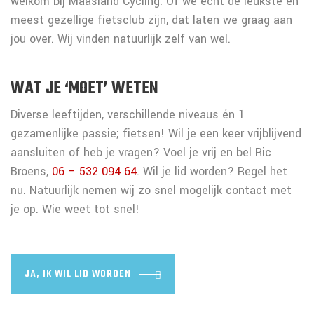
welkom bij Maasland Cycling. Of we echt de leukste en
meest gezellige fietsclub zijn, dat laten we graag aan
jou over. Wij vinden natuurlijk zelf van wel.
WAT JE ‘MOET’ WETEN
Diverse leeftijden, verschillende niveaus én 1
gezamenlijke passie; fietsen! Wil je een keer vrijblijvend
aansluiten of heb je vragen? Voel je vrij en bel Ric
Broens,
06 – 532 094 64
. Wil je lid worden? Regel het
nu. Natuurlijk nemen wij zo snel mogelijk contact met
je op. Wie weet tot snel!
JA, IK WIL LID WORDEN